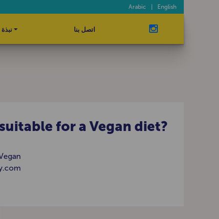
Arabic
|
English
اتصل بنا
نبذة 
suitable for a Vegan diet?
e Vegan
ty.com