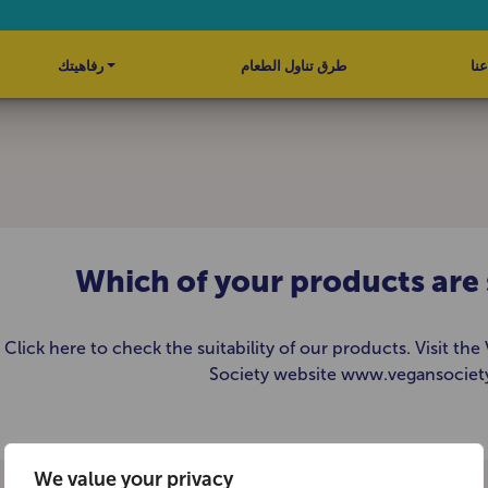
عنا
طرق تناول الطعام
رفاهيتك
Which of your products are 
Click here to check the suitability of our products. Visit th
Society website www.vegansocie
We value your privacy