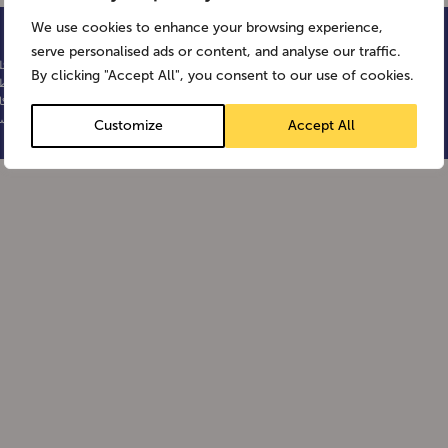
We use cookies to enhance your browsing experience,
© Weetabix 2026
serve personalised ads or content, and analyse our traffic.
سياسة الخصوصية
الأسئل
By clicking "Accept All", you consent to our use of cookies.
كيف نستخدم ملفات تعريف الارتباط
خريطة
بيان العبودية الحديثة
الأحك
سياسة
UK tax strategy statement
Customize
Accept All